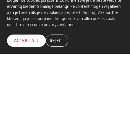
Mogen we cookies plaatsen? Zo kunnen we je de beste website
ervaring bieden! Sommige belangrijke content mogen wij alleen
aan je tonen als je de cookies accepteert. Door op 'Akkoord' te
klikken, ga je akkoord met het gebruik van alle cookies zoals
omschreven in onze privacyverklaring.
ACCEPT ALL
REJECT
SERVICE & ONDERHOUD
Uw installatie uitbreiden, aanpassen en
onderhouden
Waarom
Elektro
Internationaal?