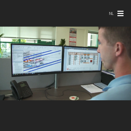
NL
NL
EN